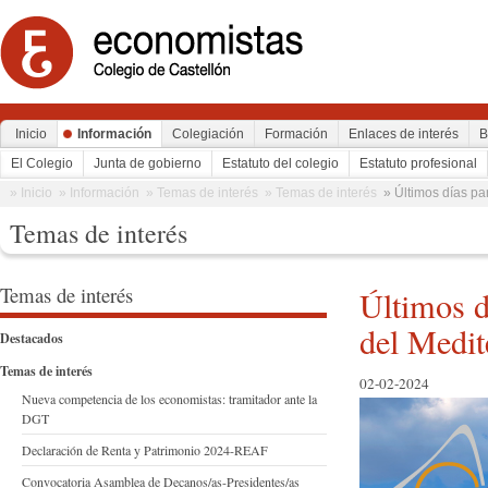
Inicio
Información
Colegiación
Formación
Enlaces de interés
B
El Colegio
Junta de gobierno
Estatuto del colegio
Estatuto profesional
» Inicio
» Información
» Temas de interés
» Temas de interés
» Últimos días pa
Temas de interés
Temas de interés
Últimos d
del Medit
Destacados
Temas de interés
02-02-2024
Nueva competencia de los economistas: tramitador ante la
DGT
Declaración de Renta y Patrimonio 2024-REAF
Convocatoria Asamblea de Decanos/as-Presidentes/as