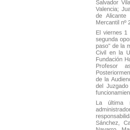
Salvador Vil
Valencia; Ju
de Alicante
Mercantil nº 
El viernes 1
segunda opor
paso" de la 
Civil en la 
Fundación Ha
Profesor a
Posteriormen
de la Audienc
del Juzgado
funcionamient
La última 
administra
responsabili
Sánchez, Ca
Navarro, Ma