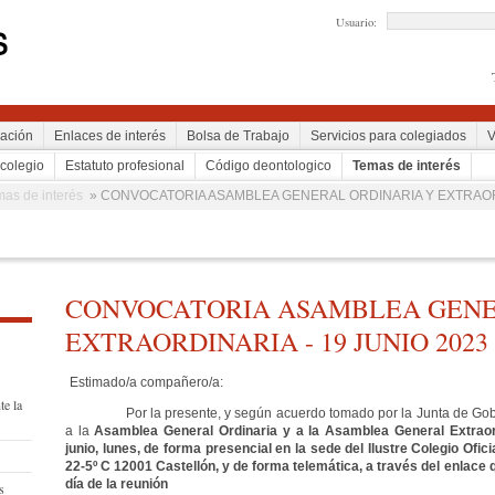
Usuario:
ación
Enlaces de interés
Bolsa de Trabajo
Servicios para colegiados
V
 colegio
Estatuto profesional
Código deontologico
Temas de interés
mas de interés
» CONVOCATORIA ASAMBLEA GENERAL ORDINARIA Y EXTRAORD
CONVOCATORIA ASAMBLEA GENE
EXTRAORDINARIA - 19 JUNIO 2023
Estimado/a compañero/a:
te la
Por la presente, y según acuerdo tomado por la Junta de Gobier
a la
Asamblea General Ordinaria y a la Asamblea General Extraor
junio, lunes, de forma presencial en la sede del Ilustre Colegio Ofi
22-5º C 12001 Castellón, y de forma telemática, a través del enlace 
día de la reunión
s