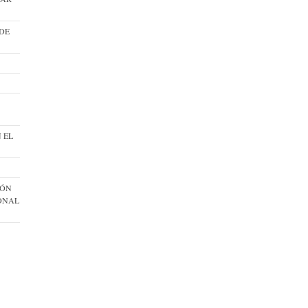
 DE
 EL
IÓN
IONAL