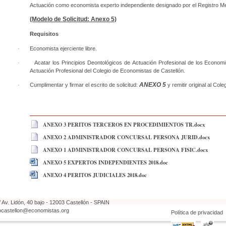
Actuación como economista experto independiente designado por el Registro Mer
(Modelo de Solicitud: Anexo 5)
Requisitos
·
Economista ejerciente libre.
·
Acatar los Principios Deontológicos de Actuación Profesional de los Econom
Actuación Profesional del Colegio de Economistas de Castellón.
ANEXO 5
·
Cumplimentar y firmar el escrito de solicitud:
y remitir original al Cole
ANEXO 3 PERITOS TERCEROS EN PROCEDIMIENTOS TR.docx
ANEXO 2 ADMINISTRADOR CONCURSAL PERSONA JURID.docx
ANEXO 1 ADMINISTRADOR CONCURSAL PERSONA FISIC.docx
ANEXO 5 EXPERTOS INDEPENDIENTES 2018.doc
ANEXO 4 PERITOS JUDICIALES 2018.doc
 Av. Lidón, 40 bajo - 12003 Castellón - SPAIN
ocastellon@economistas.org
Política de privacidad