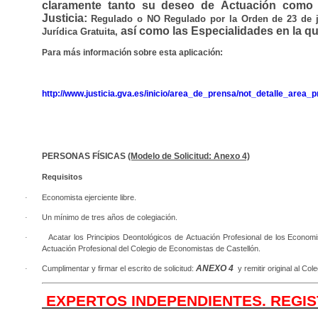
claramente tanto su deseo de Actuación como p
Justicia:
Regulado o NO Regulado por la Orden de 23 de ju
así como las Especialidades en la qu
Jurídica Gratuita,
Para más información sobre esta aplicación:
http://www.justicia.gva.es/inicio/area_de_prensa/not_detalle_area
PERSONAS FÍSICAS
(Modelo de Solicitud: Anexo 4)
Requisitos
·
Economista ejerciente libre.
·
Un mínimo de tres años de colegiación.
·
Acatar los Principios Deontológicos de Actuación Profesional de los Econom
Actuación Profesional del Colegio de Economistas de Castellón.
ANEXO 4
·
Cumplimentar y firmar el escrito de solicitud:
y remitir original al Col
EXPERTOS INDEPENDIENTES. REGIS