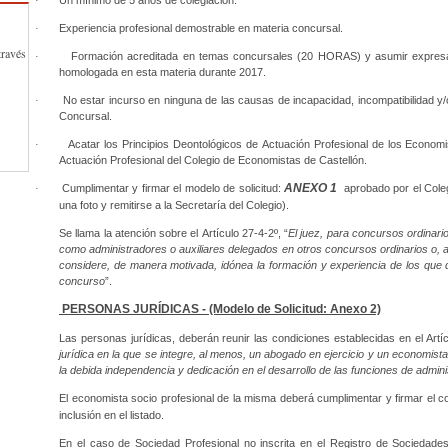
·
Un mínimo de 5 años de colegiación.
·
Experiencia profesional demostrable en materia concursal.
través
·
Formación acreditada en temas concursales (20 HORAS) y asumir expresa
homologada en esta materia durante 2017.
·
No estar incurso en ninguna de las causas de incapacidad, incompatibilidad y/o 
Concursal.
·
Acatar los Principios Deontológicos de Actuación Profesional de los Econom
Actuación Profesional del Colegio de Economistas de Castellón.
ANEXO 1
·
Cumplimentar y firmar el modelo de solicitud:
aprobado por el Coleg
una foto y remitirse a la Secretaría del Colegio).
Se llama la atención sobre el Artículo 27-4-2º, “
El juez, para concursos ordinari
como administradores o auxiliares delegados en otros concursos ordinarios o, 
considere, de manera motivada, idónea la formación y experiencia de los que d
concurso
”.
PERSONAS JURÍDICAS - (Modelo de Solicitud: Anexo 2)
Las personas jurídicas, deberán reunir las condiciones establecidas en el Artíc
jurídica en la que se integre, al menos, un abogado en ejercicio y un economista,
la debida independencia y dedicación en el desarrollo de las funciones de admin
El economista socio profesional de la misma deberá cumplimentar y firmar el c
inclusión en el listado.
En el caso de Sociedad Profesional no inscrita en el Registro de Socie