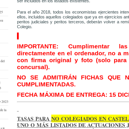
ser incluidos en los listados existentes.
25
Para el año 2018, todos los economistas ejercientes inte
ellos, incluidos aquellos colegiados que ya en ejercicios an
 su
peritos judiciales y peritos terceros, deberán volver a remit
Colegio.
IMPORTANTE: Cumplimentar las
directamente en el ordenador, no a ma
con firma original y foto (solo para
 del
concursal).
NO SE ADMITIRÁN FICHAS QUE 
N
CUMPLIMENTADAS.
3
FECHA MÁXIMA DE ENTREGA: 15 DIC
 2023
de la
TASAS PARA
NO COLEGIADOS EN CASTE
UNO O MÁS LISTADOS DE ACTUACIONES 
ZAR