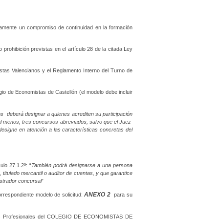
mente un compromiso de continuidad en la formación
prohibición previstas en el artículo 28 de la citada Ley
istas Valencianos y el Reglamento Interno del Turno de
io de Economistas de Castellón (el modelo debe incluir
os deberá designar a quienes acrediten su participación
al menos, tres concursos abreviados, salvo que el Juez
esigne en atención a las características concretas del
ulo 27.1.2º: “
También podrá designarse a una persona
 titulado mercantil o auditor de cuentas, y que garantice
istrador concursal
”
ANEXO 2
orrespondiente modelo de solicitud:
para su
dades Profesionales del COLEGIO DE ECONOMISTAS DE