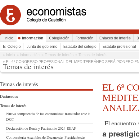
Inicio
Información
Colegiación
Formación
Enlaces de interés
B
El Colegio
Junta de gobierno
Estatuto del colegio
Estatuto profesional
» Inicio
» Información
» Temas de interés
» Temas de interés
» EL 6º CONGRESO PROFESIONAL DEL MEDITERRÁNEO SERÁ PIONERO EN
Temas de interés
Temas de interés
EL 6º 
MEDITE
Destacados
ANALIZ
Temas de interés
Nueva competencia de los economistas: tramitador ante la
DGT
El encuentro s
Declaración de Renta y Patrimonio 2024-REAF
a prestigi
Convocatoria Asamblea de Decanos/as-Presidentes/as