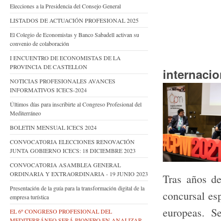
Elecciones a la Presidencia del Consejo General
LISTADOS DE ACTUACIÓN PROFESIONAL 2025
El Colegio de Economistas y Banco Sabadell activan su
convenio de colaboración
I ENCUENTRO DE ECONOMISTAS DE LA
PROVINCIA DE CASTELLON
internacio
NOTICIAS PROFESIONALES AVANCES
INFORMATIVOS ICECS-2024
Últimos días para inscribirte al Congreso Profesional del
Mediterráneo
BOLETIN MENSUAL ICECS 2024
CONVOCATORIA ELECCIONES RENOVACIÓN
JUNTA GOBIERNO ICECS: 18 DICIEMBRE 2023
CONVOCATORIA ASAMBLEA GENERAL
ORDINARIA Y EXTRAORDINARIA - 19 JUNIO 2023
Tras años de
Presentación de la guía para la transformación digital de la
concursal es
empresa turística
europeas
. S
EL 6º CONGRESO PROFESIONAL DEL
MEDITERRÁNEO SERÁ PIONERO EN ANALIZAR