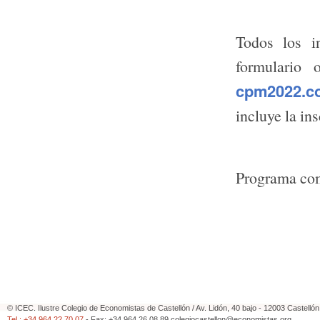
Todos los i
formulario
cpm2022.c
incluye la ins
Programa
co
© ICEC. Ilustre Colegio de Economistas de Castellón / Av. Lidón, 40 bajo - 12003 Castelló
Tel.: +34.964.22.70.07
- Fax: +34.964.26.08.89
colegiocastellon@economistas.org