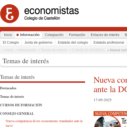
Inicio
Información
Colegiación
Formación
Enlaces de interés
B
El Colegio
Junta de gobierno
Estatuto del colegio
Estatuto profesional
» Inicio
» Información
» Temas de interés
» CONSEJO GENERAL
» Nueva comp
Temas de interés
Temas de interés
Nueva com
ante la 
Destacados
Temas de interés
17-09-2025
CURSOS DE FORMACIÓN
CONSEJO GENERAL
Nueva competencia de los economistas: tramitador ante la
DGT