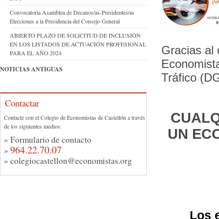
Convocatoria Asamblea de Decanos/as-Presidentes/as
Elecciones a la Presidencia del Consejo General
ABIERTO PLAZO DE SOLICITUD DE INCLUSIÓN
EN LOS LISTADOS DE ACTUACIÓN PROFESIONAL
Gracias al
PARA EL AÑO 2024
Economista
NOTICIAS ANTIGUAS
Tráfico (D
Contactar
CUALQ
Contacte con el Colegio de Economistas de Castellón a través
de los siguientes medios:
UN EC
»
Formulario de contacto
964.22.70.07
»
»
colegiocastellon@economistas.org
Los 