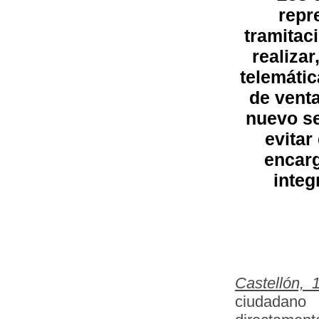
repr
tramitac
realiza
telemátic
de venta
nuevo se
evitar
encarg
integ
Castellón,
ciudadano 