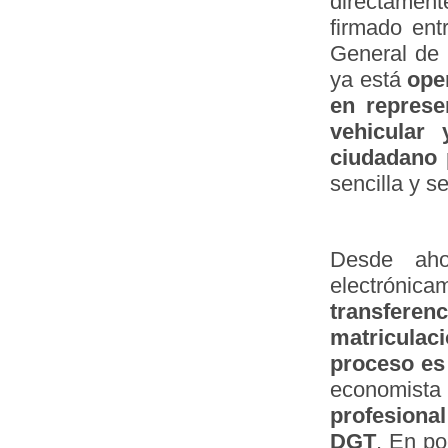
directamen
firmado ent
General de 
ya está
oper
en represe
vehicular
ciudadano p
sencilla y s
Desde aho
electrónic
transfere
matriculac
proceso es
economist
profesional
DGT
. En po